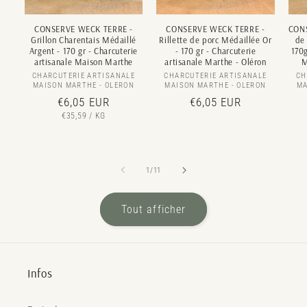
CONSERVE WECK TERRE -
CONSERVE WECK TERRE -
CONS
Grillon Charentais Médaillé
Rillette de porc Médaillée Or
de
Argent - 170 gr - Charcuterie
- 170 gr - Charcuterie
170g
artisanale Maison Marthe
artisanale Marthe - Oléron
M
CHARCUTERIE ARTISANALE
Distributeur :
CHARCUTERIE ARTISANALE
Distributeur :
CH
MAISON MARTHE - OLERON
MAISON MARTHE - OLERON
MA
Prix
€6,05 EUR
Prix
€6,05 EUR
PRIX
PAR
€35,59
/
KG
habituel
habituel
UNITAIRE
de
1
/
11
Tout afficher
Infos