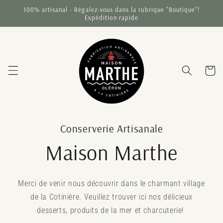
et
100% artisanal - Régalez-vous dans la rubrique "Boutique"!
passer
Expédition rapide
au
contenu
Panier
Conserverie Artisanale
Maison Marthe
Merci de venir nous découvrir dans le charmant village
de la Cotinière. Veuillez trouver ici nos délicieux
desserts, produits de la mer et charcuterie!